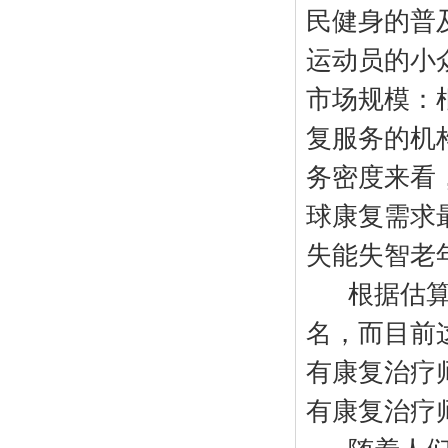
民健身的普
运动员的小
市场规模：
复服务的机
务密度来看
球康复需求最
失能失智老
根据估算，
名，而目前
有康复治疗师
有康复治疗