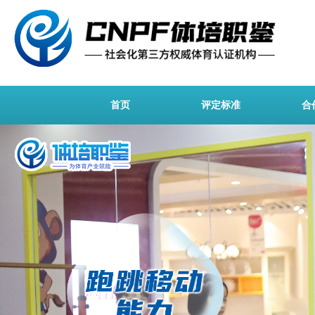
首页
评定标准
合