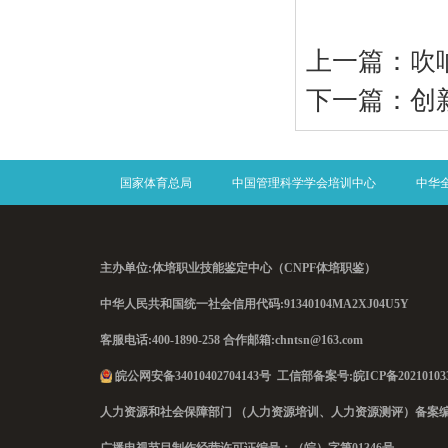
上一篇：
吹
下一篇：
创
国家体育总局
中国管理科学学会培训中心
中华
主办单位:体培职业技能鉴定中心（CNPF体培职鉴）
中华人民共和国统一社会信用代码:
91340104MA2XJ04U5Y
客服电话:400-1890-258 合作邮箱:chntsn@163.com
皖公网安备34010402704143号
工信部备案号:
皖ICP备20210103
人力资源和社会保障部门 （人力资源培训、人力资源测评）备案编号：B[20
广播电视节目制作经营许可证编号：（皖）字第01346号