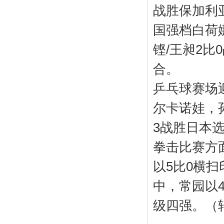
战胜保加利
国强档白荷
铿/王昶2
合。
乒乓球赛场
尔卡诺娃，
3战胜日本
拳击比赛方
以5比0横
中，常园以
级四强。（