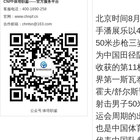
CNPF体培职鉴——官方服务平台
客服电话：400-1890-258
北京时间8
官网：www.chnpf.cn
合作邮箱：chntsn@163.com
手潘展乐以
50米步枪
为中国田径
收获的第1
界第一斯瓦
霍夫/舒尔
射击男子5
公众号:体培职鉴
运会周期的
也是中国体