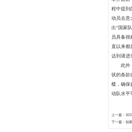
程中提到
动员去意
出“国家
员具备很
直以来都
达到请进
此外
状的条款
槛，确保
动队水平
上一篇：
30
下一篇：
创