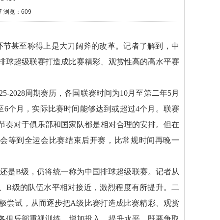
7
浏览：
609
一些环节甚至称得上是大刀阔斧的改革。记者了解到，中
排球超级联赛打造成比赛精彩、观赏性高的高水平赛
-2028周期赛历，各国联赛时间为10月至第二年5月
5至6个月，实际比赛时间能够达到或超过4个月。联赛
个节奏对于俱乐部和国家队都是相对合理的安排。但在
季联赛就会等到全运会比赛结束后开赛，比常规时间再晚一
级还是B级，仍将统一称为中国排球超级联赛。记者从
、B级的队伍水平相对接近，激烈程度有所提升。二
极尝试，从而逐步把A级比赛打造成比赛精彩、观赏
各俱乐部重视训练、增加投入、提升水平，既要争取