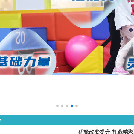
态
积极改变提升 打造精彩