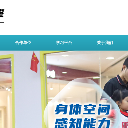
合作单位
学习平台
关于我们