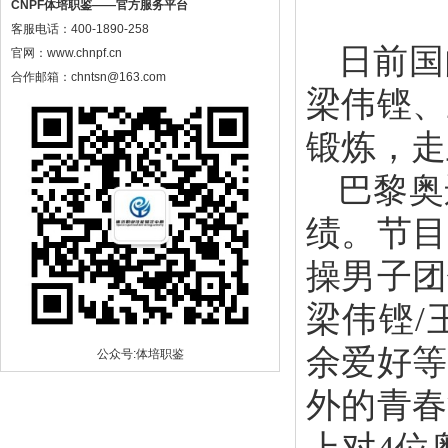
CNPF体培职鉴——官方服务平台
客服电话：400-1890-258
日前国
官网：www.chnpf.cn
合作邮箱：chntsn@163.com
梁伟铿、
锻炼，走
巴黎奥
绩。节目
操男子团
梁伟铿/
余爱好等
公众号:体培职鉴
外的青春